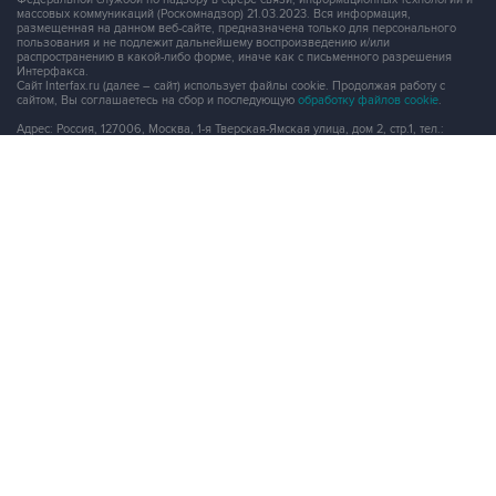
массовых коммуникаций (Роскомнадзор) 21.03.2023. Вся информация,
размещенная на данном веб-сайте, предназначена только для персонального
пользования и не подлежит дальнейшему воспроизведению и/или
распространению в какой-либо форме, иначе как с письменного разрешения
Интерфакса.
Сайт Interfax.ru (далее – сайт) использует файлы cookie. Продолжая работу с
сайтом, Вы соглашаетесь на сбор и последующую
обработку файлов cookie
.
Адрес: Россия, 127006, Москва, 1-я Тверская-Ямская улица, дом 2, стр.1, тел.:
+7 (499) 250-98-40
, факс:
+7 (499) 250-97-27
Продукты информационной группы
"Интерфакс"
Информация о компаниях, товарах и людях
СПАРК
X-Compliance
СКАУТ
Маркер
АСТРА
Новости и рынки
Новости "Интерфакса"
СКАН
RUDATA
Центр раскрытия корпоративной информации