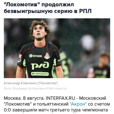
"Локомотив" продолжил
безвыигрышную серию в РПЛ
Александр Коваленко ("Локомотив")
Фото: Владимир Астапкович/РИА Новости
Москва. 8 августа. INTERFAX.RU - Московский
"Локомотив" и тольяттинский
"Акрон"
со счетом
0:0 завершили матч третьего тура чемпионата