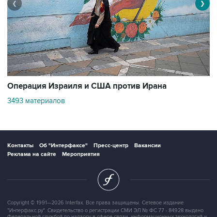
❮
❯
В
Операция Израиля и США против Ирана
1
3493 материалов
Контакты
Об "Интерфаксе"
Пресс-центр
Вакансии
Реклама на сайте
Мероприятия
Copyright © 1991—2026 Interfax. Все права защищены. Сетевое издание
"Интерфакс.ру". Свидетельство о регистрации СМИ ЭЛ № ФС 77 - 84928 выдано
Федеральной службой по надзору в сфере связи, информационных технологий и