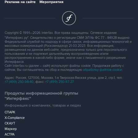
Copyright © 1991—2026 Interfax. Все права защищены. Сетевое издание
"Интерфакс.ру". Свидетельство о регистрации СМИ ЭЛ № ФС 77 - 84928 выдано
Федеральной службой по надзору в сфере связи, информационных технологий и
массовых коммуникаций (Роскомнадзор) 21.03.2023. Вся информация,
размещенная на данном веб-сайте, предназначена только для персонального
пользования и не подлежит дальнейшему воспроизведению и/или
распространению в какой-либо форме, иначе как с письменного разрешения
Интерфакса.
Сайт Interfax.ru (далее – сайт) использует файлы cookie. Продолжая работу с
сайтом, Вы соглашаетесь на сбор и последующую
обработку файлов cookie
.
Адрес: Россия, 127006, Москва, 1-я Тверская-Ямская улица, дом 2, стр.1, тел.:
+7 (499) 250-98-40
, факс:
+7 (499) 250-97-27
Продукты информационной группы
"Интерфакс"
Информация о компаниях, товарах и людях
СПАРК
X-Compliance
СКАУТ
Маркер
АСТРА
Новости и рынки
Новости "Интерфакса"