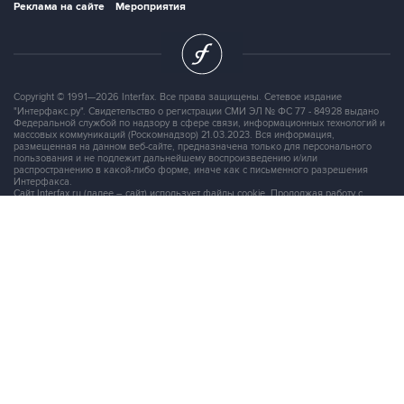
Реклама на сайте
Мероприятия
Copyright © 1991—2026 Interfax. Все права защищены. Сетевое издание
"Интерфакс.ру". Свидетельство о регистрации СМИ ЭЛ № ФС 77 - 84928 выдано
Федеральной службой по надзору в сфере связи, информационных технологий и
массовых коммуникаций (Роскомнадзор) 21.03.2023. Вся информация,
размещенная на данном веб-сайте, предназначена только для персонального
пользования и не подлежит дальнейшему воспроизведению и/или
распространению в какой-либо форме, иначе как с письменного разрешения
Интерфакса.
Сайт Interfax.ru (далее – сайт) использует файлы cookie. Продолжая работу с
сайтом, Вы соглашаетесь на сбор и последующую
обработку файлов cookie
.
Адрес: Россия, 127006, Москва, 1-я Тверская-Ямская улица, дом 2, стр.1, тел.:
+7 (499) 250-98-40
, факс:
+7 (499) 250-97-27
Продукты информационной группы
"Интерфакс"
Информация о компаниях, товарах и людях
СПАРК
X-Compliance
СКАУТ
Маркер
АСТРА