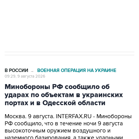
Социальная реклама, АНО «Национальные приоритеты».
ИНН 7725383515 Erid: F7NfYUJCUneVdwcydK6A
Кабмин РФ разрешил до 1 июля 2027 года
импорт, выпуск и обращение бензина Евро 2,
Евро 3, Евро 4
В РОССИИ
ВОЕННАЯ ОПЕРАЦИЯ НА УКРАИНЕ
→
09:29, 9 августа 2026
Минобороны РФ сообщило об
ударах по объектам в украинских
портах и в Одесской области
Москва. 9 августа. INTERFAX.RU - Минобороны
РФ сообщило, что в течение ночи 9 августа
высокоточным оружием воздушного и
наземного базирования, а также ударными