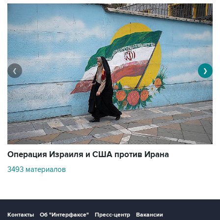
❮
❯
В
Операция Израиля и США против Ирана
1
3493 материалов
Контакты
Об "Интерфаксе"
Пресс-центр
Вакансии