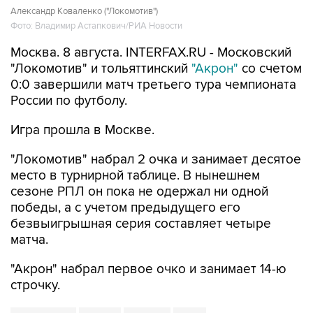
Александр Коваленко ("Локомотив")
Фото: Владимир Астапкович/РИА Новости
Москва. 8 августа. INTERFAX.RU - Московский
"Локомотив" и тольяттинский
"Акрон"
со счетом
0:0 завершили матч третьего тура чемпионата
России по футболу.
Игра прошла в Москве.
"Локомотив" набрал 2 очка и занимает десятое
место в турнирной таблице. В нынешнем
сезоне РПЛ он пока не одержал ни одной
победы, а с учетом предыдущего его
безвыигрышная серия составляет четыре
матча.
"Акрон" набрал первое очко и занимает 14-ю
строчку.