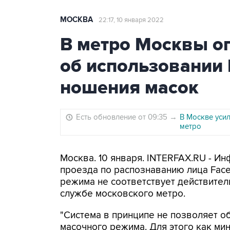
МОСКВА
22:17, 10 января 2022
В метро Москвы о
об использовании 
ношения масок
Есть обновление от 09:35
→
В Москве уси
метро
Москва. 10 января. INTERFAX.RU - И
проезда по распознаванию лица Face
режима не соответствует действител
службе московского метро.
"Система в принципе не позволяет о
масочного режима. Для этого как м