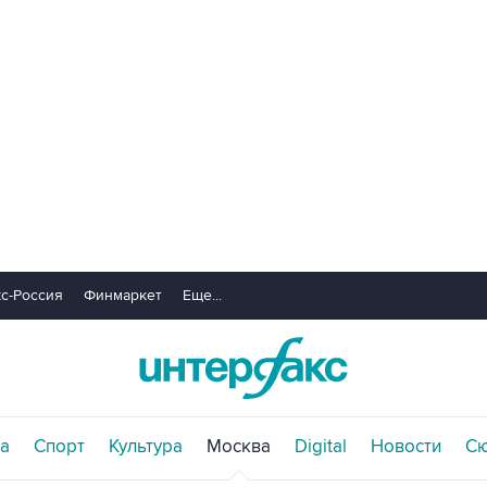
с-Россия
Финмаркет
Еще...
а
Спорт
Культура
Москва
Digital
Новости
С