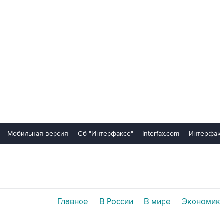
Мобильная версия
Об "Интерфаксе"
Interfax.com
Интерфак
Главное
В России
В мире
Экономик