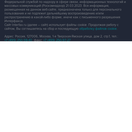
Федеральной службой по надзору в сфере связи, информационных технологий и
массовых коммуникаций (Роскомнадзор) 21.03.2023. Вся информация,
размещенная на данном веб-сайте, предназначена только для персонального
пользования и не подлежит дальнейшему воспроизведению и/или
распространению в какой-либо форме, иначе как с письменного разрешения
Интерфакса.
Сайт Interfax.ru (далее – сайт) использует файлы cookie. Продолжая работу с
сайтом, Вы соглашаетесь на сбор и последующую
обработку файлов cookie
.
Адрес: Россия, 127006, Москва, 1-я Тверская-Ямская улица, дом 2, стр.1, тел.:
+7 (499) 250-98-40
, факс:
+7 (499) 250-97-27
Продукты информационной группы
"Интерфакс"
Информация о компаниях, товарах и людях
СПАРК
X-Compliance
СКАУТ
Маркер
АСТРА
Новости и рынки
Новости "Интерфакса"
СКАН
RUDATA
Центр раскрытия корпоративной информации