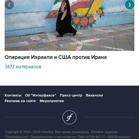
❮
❯
В
Операция Израиля и США против Ирана
1
3477 материалов
Контакты
Об "Интерфаксе"
Пресс-центр
Вакансии
Реклама на сайте
Мероприятия
Copyright © 1991—2026 Interfax. Все права защищены. Сетевое издание
"Интерфакс.ру". Свидетельство о регистрации СМИ ЭЛ № ФС 77 - 84928 выдано