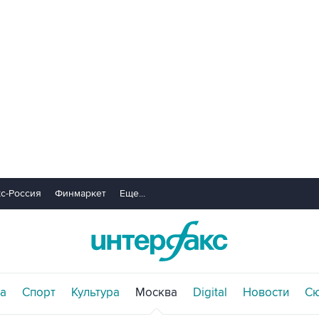
с-Россия
Финмаркет
Еще...
а
Спорт
Культура
Москва
Digital
Новости
С