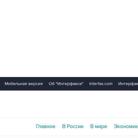
Мобильная версия
Об "Интерфаксе"
Interfax.com
Интерфак
Главное
В России
В мире
Экономик