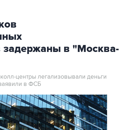
ков
нных
 задержаны в "Москва-
 колл-центры легализовывали деньги
заявили в ФСБ