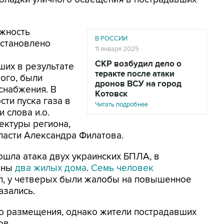
жность
В РОССИИ
сстановлено
11 января 2025
СКР возбудил дело о
ших в результате
теракте после атаки
ого, были
дронов ВСУ на город
снабжения. В
Котовск
сти пуска газа в
Читать подробнее
 слова и.о.
ектуры региона,
ласти Александра Филатова.
зошла атака двух украинских БПЛА, в
ены
два жилых дома
.
Семь человек
кол, у четверых были жалобы на повышенное
азались.
го размещения, однако жители пострадавших
ов.