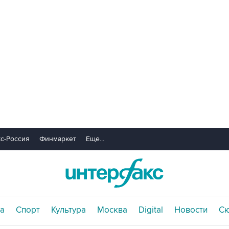
с-Россия
Финмаркет
Еще...
а
Спорт
Культура
Москва
Digital
Новости
С