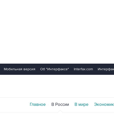
Мобильная версия
Об "Интерфаксе"
Interfax.com
Интерфак
Главное
В России
В мире
Экономик