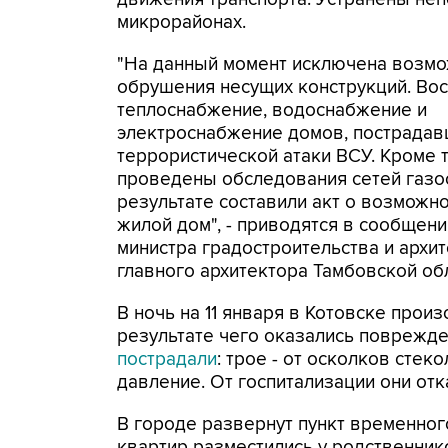
микрорайонах.
"На данный момент исключена возмо
обрушения несущих конструкций. Во
теплоснабжение, водоснабжение и
электроснабжение домов, пострадав
террористической атаки ВСУ. Кроме т
проведены обследования сетей газо
результате составили акт о возможно
жилой дом", - приводятся в сообщении
министра градостроительства и архит
главного архитектора Тамбовской об
В ночь на 11 января в Котовске прои
результате чего оказались поврежд
пострадали
: трое - от осколков сте
давление. От госпитализации они отк
В городе развернут пункт временно
квартир разместились у родственник