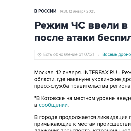
В РОССИИ
14:31, 12 января 2025
Режим ЧС ввели в
после атаки беспи
Есть обновление от 07:21
→
Восемь дроно
Москва. 12 января. INTERFAX.RU - Р
области, где накануне украинские д
пресс-служба правительства региона
"В Котовске на местном уровне введ
в
сообщении
.
В городе продолжается ликвидация п
примыкающие к местам происшествия
движения транспорта. Устранены не