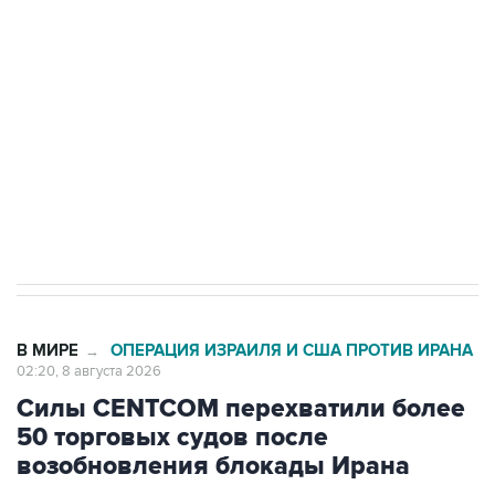
Беспилотные технологии и ИИ на службе у
электросетевых объектов и агрокомплексов
Социальная реклама, АНО «Национальные приоритеты».
ИНН 7725383515 Erid: F7NfYUJCUneVdwcydK6A
Кабмин РФ разрешил до 1 июля 2027 года
импорт, выпуск и обращение бензина Евро 2,
Евро 3, Евро 4
В МИРЕ
ОПЕРАЦИЯ ИЗРАИЛЯ И США ПРОТИВ ИРАНА
→
02:20, 8 августа 2026
Силы CENTCOM перехватили более
50 торговых судов после
возобновления блокады Ирана