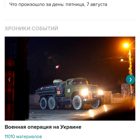
Что произошло за день: пятница, 7 августа
ХРОНИКИ СОБЫТИЙ
❮
❯
Военная операция на Украине
О
11010 материалов