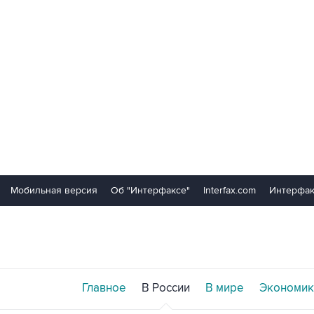
Мобильная версия
Об "Интерфаксе"
Interfax.com
Интерфак
Главное
В России
В мире
Экономик