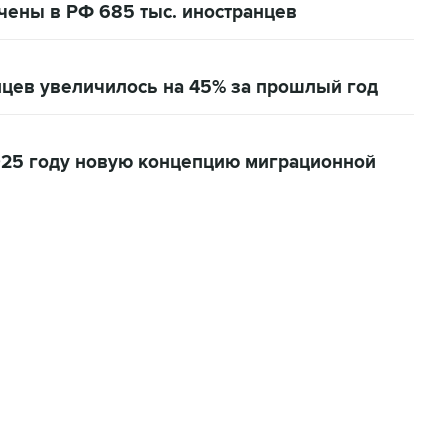
чены в РФ 685 тыс. иностранцев
цев увеличилось на 45% за прошлый год
025 году новую концепцию миграционной