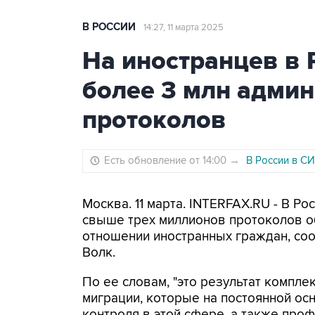
В РОССИИ
14:27, 11 марта 2025
На иностранцев в 
более 3 млн адми
протоколов
Есть обновление от 14:00
→
В России в СИ
Москва. 11 марта. INTERFAX.RU - В Р
свыше трех миллионов протоколов о
отношении иностранных граждан, со
Волк.
По ее словам, "это результат компл
миграции, которые на постоянной ос
контроля в этой сфере, а также проф