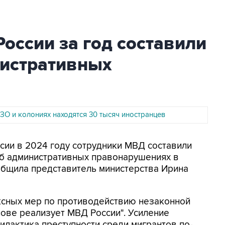
России за год составили
нистративных
ЗО и колониях находятся 30 тысяч иностранцев
оссии в 2024 году сотрудники МВД составили
б административных правонарушениях в
общила представитель министерства Ирина
ексных мер по противодействию незаконной
нове реализует МВД России". Усиление
илактика преступности среди мигрантов по-