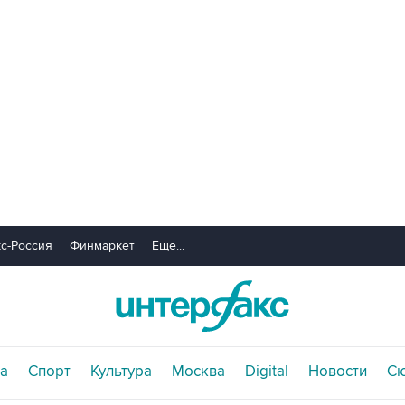
с-Россия
Финмаркет
Еще...
а
Спорт
Культура
Москва
Digital
Новости
С