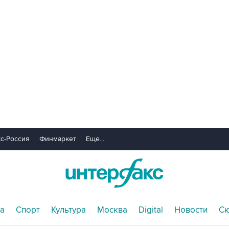
с-Россия
Финмаркет
Еще...
а
Спорт
Культура
Москва
Digital
Новости
С