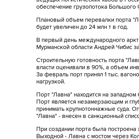
обеспечение грузопотока Большого С
Плановый объем перевалки порта "Лав
будет увеличен до 24 млн т в год.
В первый день международного аркти
Мурманской области Андрей Чибис зая
Строительную готовность порта "Лав
власти оценивали в 90%, а объем инв
За февраль порт принял 1 тыс. вагон
нагрузкой.
Порт "Лавна" находится на западном
Порт является незамерзающим и глу
принимать крупнотоннажные суда. О
"Лавна" - внесен в санкционный спи
При создании порта была построена
Выходной - Лавна с мостом через Ко