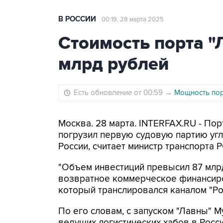
В РОССИИ
00:19, 28 марта 2025
Стоимость порта "
млрд рублей
Есть обновление от 00:59
→
Мощность пор
Москва. 28 марта. INTERFAX.RU - Пор
погрузил первую судовую партию угля
России, считает министр транспорта 
"Объем инвестиций превысил 87 млрд
возвратное коммерческое финансиров
который транслировался каналом "Рос
По его словам, с запуском "Лавны" М
ведущих логистических хабов в Росси