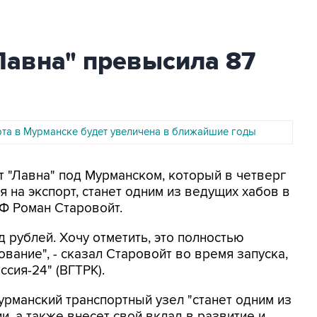
Лавна" превысила 87
та в Мурманске будет увеличена в ближайшие годы
т "Лавна" под Мурманском, который в четверг
 на экспорт, станет одним из ведущих хабов в
РФ Роман Старовойт.
 рублей. Хочу отметить, это полностью
ание", - сказал Старовойт во время запуска,
сия-24" (ВГТРК).
урманский транспортный узел "станет одним из
и, а также внесет свой вклад в развитие и