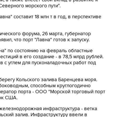
еверного морского пути".
на" составит 18 млн т в год, в перспективе
ческого форума, 26 марта, губернатор
вил, что порт "Лавна" готов к запуску.
на" по состоянию на февраль областные
естиций в его создание - в 78,5 млрд рублей.
ов с углем для пусконаладочных работ под
 берегу Кольского залива Баренцева моря.
боководным, способным круглогодично
ператор порта - ООО "Морской торговый порт
сок США.
 железнодорожная инфраструктура - ветка
льский залив. Инфраструктуру ввели в