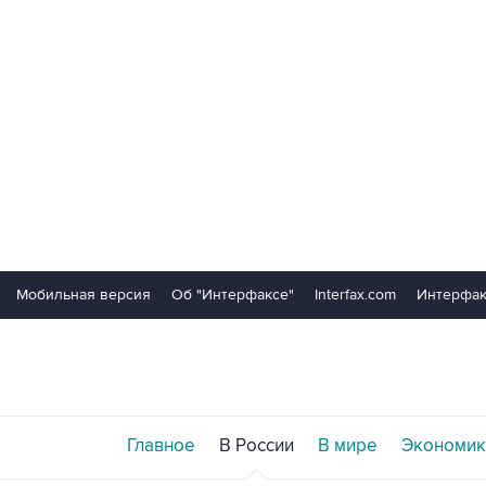
Мобильная версия
Об "Интерфаксе"
Interfax.com
Интерфак
Главное
В России
В мире
Экономик