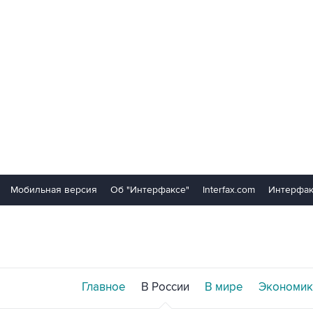
Мобильная версия
Об "Интерфаксе"
Interfax.com
Интерфак
Главное
В России
В мире
Экономик