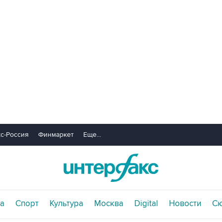
с-Россия
Финмаркет
Еще...
а
Спорт
Культура
Москва
Digital
Новости
С