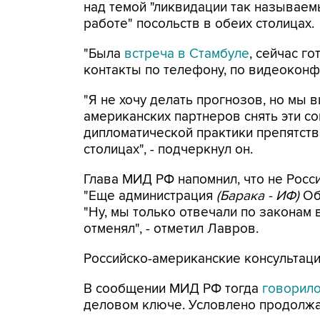
над темой "ликвидации так называе
работе" посольств в обеих столицах.
"Была
встреча в Стамбуле
, сейчас г
контакты по телефону, по видеоконф
"Я не хочу делать прогнозов, но мы
американских партнеров снять эти 
дипломатической практики препятств
столицах", - подчеркнул он.
Глава МИД РФ напомнил, что не Росс
"Еще администрация
(Барака - ИФ)
Об
"Ну, мы только отвечали по законам 
отменял", - отметил Лавров.
Российско-американские консультац
В сообщении МИД РФ тогда
говорил
деловом ключе. Условлено продолжат