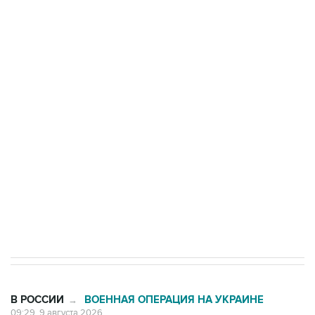
Росгвардии
Промышленное предприятие в Самарской
области подверглось атаке БПЛА
Беспилотные технологии и ИИ на службе у
электросетевых объектов и агрокомплексов
Социальная реклама, АНО «Национальные приоритеты».
ИНН 7725383515 Erid: F7NfYUJCUneVdwcydK6A
Кабмин РФ разрешил до 1 июля 2027 года
импорт, выпуск и обращение бензина Евро 2,
Евро 3, Евро 4
В РОССИИ
ВОЕННАЯ ОПЕРАЦИЯ НА УКРАИНЕ
→
09:29, 9 августа 2026