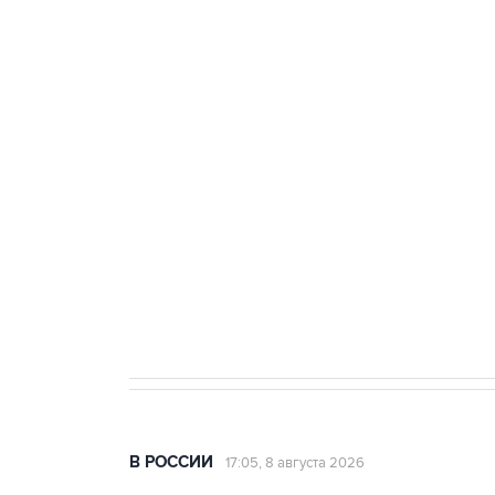
ФСБ сообщила о задержании в 
теракт на объекте Росгвардии
Беспилотные технологии и ИИ н
агрокомплексов
Социальная реклама, АНО «Национальные приоритеты».
И
Кабмин РФ разрешил до 1 июля 
бензина Евро 2, Евро 3, Евро 4
В РОССИИ
17:05, 8 августа 2026