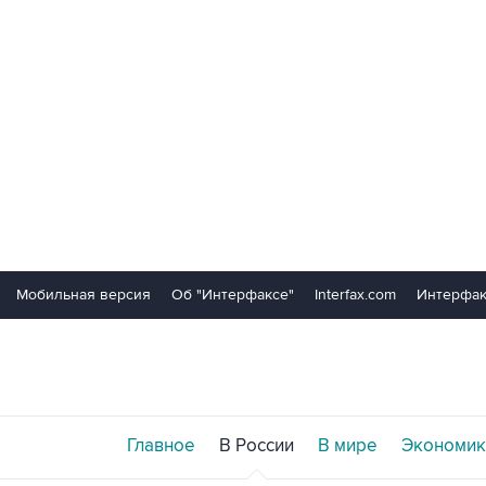
Мобильная версия
Об "Интерфаксе"
Interfax.com
Интерфак
Главное
В России
В мире
Экономик