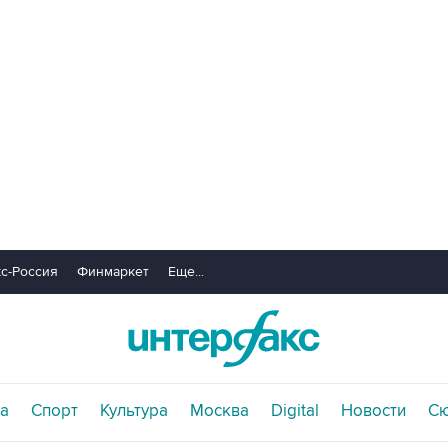
с-Россия
Финмаркет
Еще...
а
Спорт
Культура
Москва
Digital
Новости
С