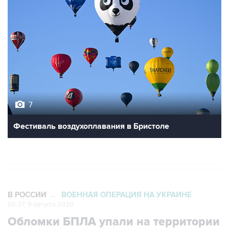
7
Фестиваль воздухоплавания в Бристоле
В РОССИИ
ВОЕННАЯ ОПЕРАЦИЯ НА УКРАИНЕ
→
06:27, 9 августа 2026
Обломки БПЛА упали на территории