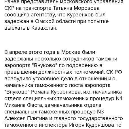
Ранее представитель московского управления
СКР на транспорте Татьяна Морозова
сообщила агентству, что Курзенков был
задержан в Омской области при попытке
выехать в Казахстан.
В апреле этого года в Москве были
задержаны несколько сотрудников таможни
аэропорта "Внуково" по подозрению в
превышении должностных полномочий. СК РФ
возбудило уголовное дело в отношении и.о.
начальника таможенного поста аэропорта
"Внуково" Романа Курзенкова, и.о. начальника
отдела специальных таможенных процедур N4
Михаила Фаста, замначальника отдела
специальных таможенных процедур N3
Алексея Плитина и главного государственного
таможенного инспектора Игоря Кудряшова по
статье 286 УК РФ (
превышение должностных
полномочий
).