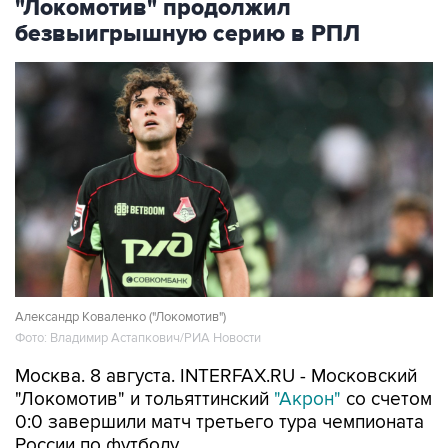
"Локомотив" продолжил
безвыигрышную серию в РПЛ
Александр Коваленко ("Локомотив")
Фото: Владимир Астапкович/РИА Новости
Москва. 8 августа. INTERFAX.RU - Московский
"Локомотив" и тольяттинский
"Акрон"
со счетом
0:0 завершили матч третьего тура чемпионата
России по футболу.