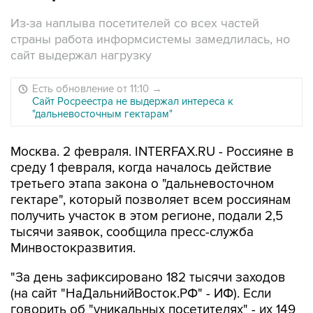
Из-за наплыва посетителей со всех частей
страны работа информсистемы замедлилась, но
сайт выдержал нагрузку
Есть обновление от 11:10
→
Сайт Росреестра не выдержал интереса к
"дальневосточным гектарам"
Москва. 2 февраля. INTERFAX.RU - Россияне в
среду 1 февраля, когда началось действие
третьего этапа закона о "дальневосточном
гектаре", который позволяет всем россиянам
получить участок в этом регионе, подали 2,5
тысячи заявок, сообщила пресс-служба
Минвостокразвития.
"За день зафиксировано 182 тысячи заходов
(на сайт "НаДальнийВосток.РФ" - ИФ). Если
говорить об "уникальных посетителях" - их 149