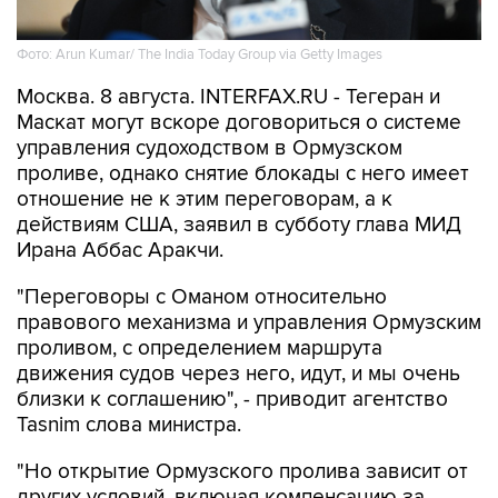
Фото: Arun Kumar/ The India Today Group via Getty Images
Москва. 8 августа. INTERFAX.RU - Тегеран и
Маскат могут вскоре договориться о системе
управления судоходством в Ормузском
проливе, однако снятие блокады с него имеет
отношение не к этим переговорам, а к
действиям США, заявил в субботу глава МИД
Ирана Аббас Аракчи.
"Переговоры с Оманом относительно
правового механизма и управления Ормузским
проливом, с определением маршрута
движения судов через него, идут, и мы очень
близки к соглашению", - приводит агентство
Tasnim слова министра.
"Но открытие Ормузского пролива зависит от
других условий, включая компенсацию за