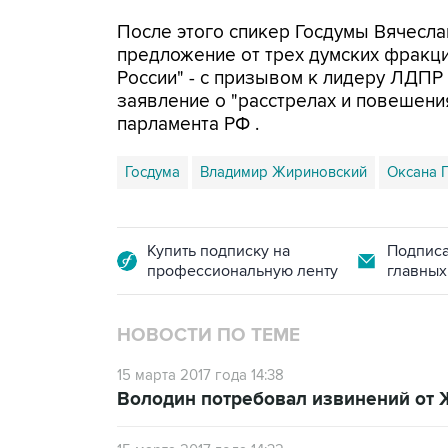
После этого спикер Госдумы Вячесла
предложение от трех думских фракци
России" - с призывом к лидеру ЛДПР 
заявление о "расстрелах и повешени
парламента РФ .
Госдума
Владимир Жириновский
Оксана 
Купить подписку на
Подписа
профессиональную ленту
главных
НОВОСТИ ПО ТЕМЕ
15 марта 2017 года 14:38
Володин потребовал извинений от Ж