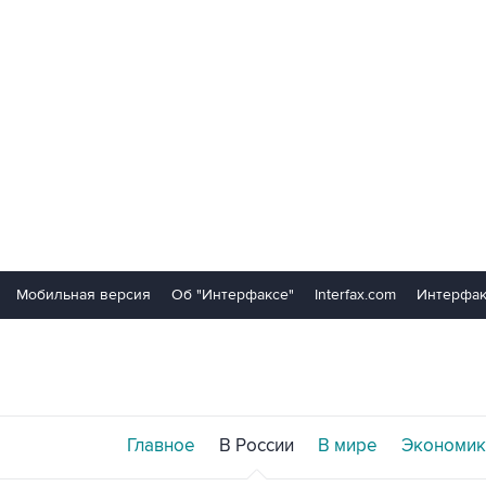
Мобильная версия
Об "Интерфаксе"
Interfax.com
Интерфак
Главное
В России
В мире
Экономик