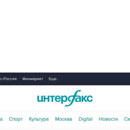
с-Россия
Финмаркет
Еще...
а
Спорт
Культура
Москва
Digital
Новости
С