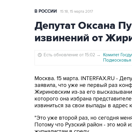
В РОССИИ
15:18, 15 марта 2017
Депутат Оксана П
извинений от Жир
Есть обновление от 15:02
→
Комитет Госд
Подмосковья
Москва. 15 марта. INTERFAX.RU - Де
заявила, что уже не первый раз ко
Жириновским из-за его высказываний
которого она избрана представителе
извиниться за свои выпады в адрес к
"Это уже второй раз, но сегодня меня
Потому что Рузский район - это мой 
журналистам в среду.