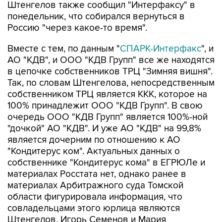
Штенгелов также сообщил "Интерфаксу" в
понедельник, что собирался вернуться в
Россию "через какое-то время".
Вместе с тем, по данным "
СПАРК-Интерфакс
", и
АО "КДВ", и ООО "КДВ Групп" все же находятся
в цепочке собственников ТРЦ "Зимняя вишня".
Так, по словам Штенгелова, непосредственным
собственником ТРЦ является ККК, которое на
100% принадлежит ООО "КДВ Групп". В свою
очередь ООО "КДВ Групп" является 100%-ной
"дочкой" АО "КДВ". И уже АО "КДВ" на 99,8%
является дочерним по отношению к АО
"Кондитерус ком". Актуальных данных о
собственнике "Кондитерус кома" в ЕГРЮЛе и
материалах Росстата нет, однако ранее в
материалах Арбитражного суда Томской
области фигурировала информация, что
совладельцами этого юрлица являются
Штенгелов, Игорь Семенов и Мария