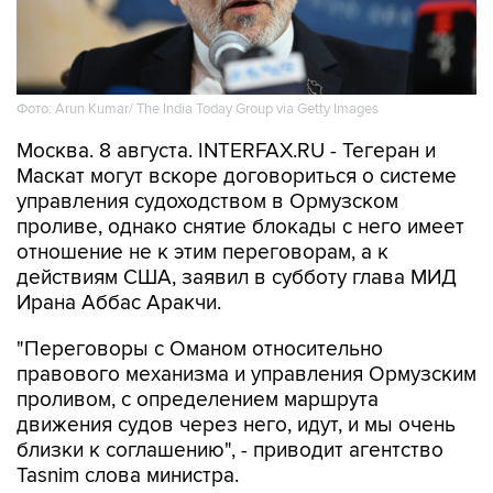
Фото: Arun Kumar/ The India Today Group via Getty Images
Москва. 8 августа. INTERFAX.RU - Тегеран и
Маскат могут вскоре договориться о системе
управления судоходством в Ормузском
проливе, однако снятие блокады с него имеет
отношение не к этим переговорам, а к
действиям США, заявил в субботу глава МИД
Ирана Аббас Аракчи.
"Переговоры с Оманом относительно
правового механизма и управления Ормузским
проливом, с определением маршрута
движения судов через него, идут, и мы очень
близки к соглашению", - приводит агентство
Tasnim слова министра.