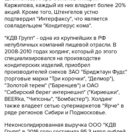
Каржилова, каждый из них владеет более 20%
акций. Кроме того, Штенгелов устно
подтвердил "Интерфаксу", что является
совладельцем "Кондитерус кома".
"КДВ Групп" - одна из крупнейших в РФ
непубличных компаний пищевой отрасли. В
2008-2010 годах холдинг, который до этого
специализировался на производстве
кондитерских изделий, приобрел
производителей снеков ЗАО "Бриджтаун Фудс"
(торговые марки "Три корочки", "Делмор"),
"Золотой терем" ("Баренцев") и ОАО
"Сибирский берег интернешнл" ("Кириешки",
BEERka, "Чипсоны", "Бомбастер"). Холдинг
также владеет сетью супермаркетов "Ярче" в
ряде регионов Сибири и Подмосковье.
Неконсолидированная выручка ООО "КДВ
Групп" в 2016 году составила 95,3 млрд рублей.