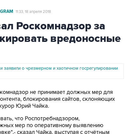
EGRAM
11:33, 18 апреля 2018
вал Роскомнадзор за
окировать вредоносные
и заявили о чрезмерном и хаотичном госрегулировании
оскомнадзор не принимает должных мер для
онтента, блокирования сайтов, склоняющих
окурор Юрий Чайка.
овать, что Роспотребнадзором,
лжных мер по оперативному выявлению
ке",- сказал Чайка, выступая с отчётным