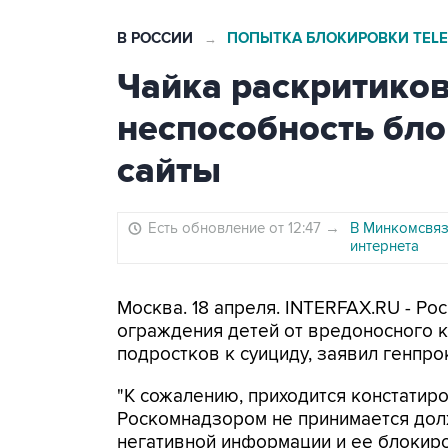
В РОССИИ
ПОПЫТКА БЛОКИРОВКИ TEL
→
Чайка раскритико
неспособность бл
сайты
Есть обновление от 12:47
→
В Минкомсвяз
интернета
Москва. 18 апреля. INTERFAX.RU - Р
ограждения детей от вредоносного к
подростков к суициду, заявил генпр
"К сожалению, приходится констатир
Роскомнадзором не принимается до
негативной информации и ее блокиров