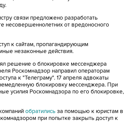
ду.
истру связи предложено разработать
те несовершеннолетних от вредоносного
ступ к сайтам, пропагандирующим
 иные незаконные действия.
инял решение о блокировке мессенджера
апреля Роскомнадзор направил операторам
ступа к "Телеграму". 17 апреля адвокаты
 немедленную блокировку мессенджера. При
вные усилия Роскомнадзора по его блокировке,
 компаний
обратились
за помощью к юристам в
скомнадзором при попытке закрыть доступ к