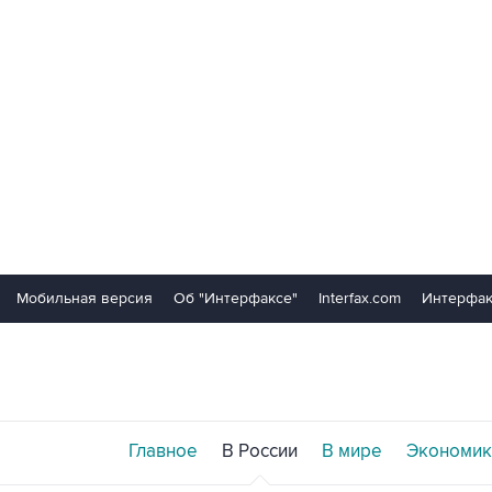
Мобильная версия
Об "Интерфаксе"
Interfax.com
Интерфак
Главное
В России
В мире
Экономик