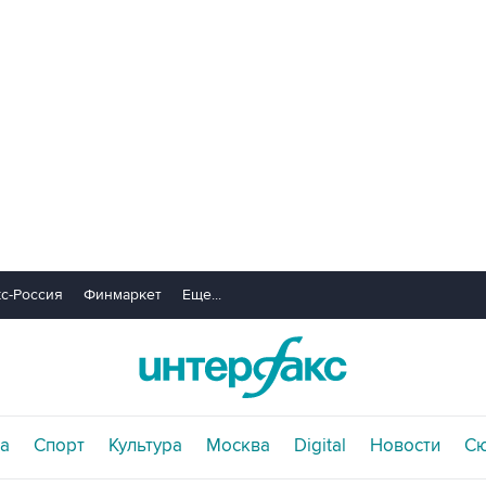
с-Россия
Финмаркет
Еще...
а
Спорт
Культура
Москва
Digital
Новости
С