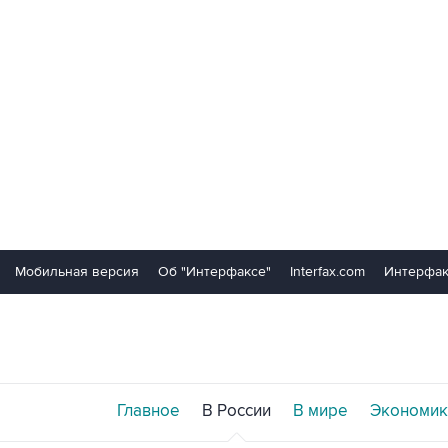
Мобильная версия
Об "Интерфаксе"
Interfax.com
Интерфак
Главное
В России
В мире
Экономик