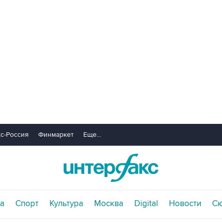
с-Россия
Финмаркет
Еще...
а
Спорт
Культура
Москва
Digital
Новости
С