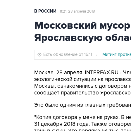
В РОССИИ
11:21, 28 апреля 2018
Московский мусор 
Ярославскую облас
Есть обновление от 16:11
→
Митинг проти
Москва. 28 апреля. INTERFAX.RU - Ч
экологической ситуации на ярославск
Москвы, ознакомились с договором 
сообщает правительство Ярославской
Это было одним из главных требован
"Копия договора у меня на руках. В 
31 декабря 2018 года. Также оговор
тонн в сутки. Это порядка 64 тыс. то