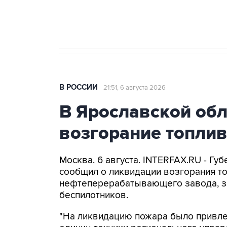
Крым
В РОССИИ
21:51, 6 августа 2026
В Ярославской об
возгорание топли
Москва. 6 августа. INTERFAX.RU - Г
сообщил о ликвидации возгорания т
нефтеперерабатывающего завода, з
беспилотников.
"На ликвидацию пожара было привлеч