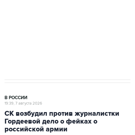
Росгвардии
Беспилотные технологии и ИИ на службе у
электросетевых объектов и агрокомплексов
Социальная реклама, АНО «Национальные приоритеты».
ИНН 7725383515 Erid: F7NfYUJCUneVdwcydK6A
Аксенов сообщил о четвертом погибшем в
результате атаки ВСУ на Крым
В РОССИИ
19:39, 7 августа 2026
СК возбудил против журналистки
Гордеевой дело о фейках о
российской армии