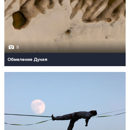
9
Обмеление Дуная