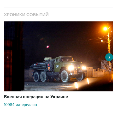
ХРОНИКИ СОБЫТИЙ
❮
❯
Военная операция на Украине
О
10984 материалов
3