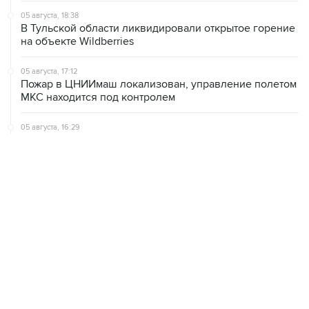
05 августа, 18:38
В Тульской области ликвидировали открытое горение
на объекте Wildberries
05 августа, 17:12
Пожар в ЦНИИмаш локализован, управление полетом
МКС находится под контролем
05 августа, 16:29
Пожар возник на территории ЦНИИмаш в
подмосковном Королеве
05 августа, 16:15
В Домодедово проверят состояние водных объектов
после повреждения склада бытовой химии
ХРОНИКИ СОБЫТИЙ