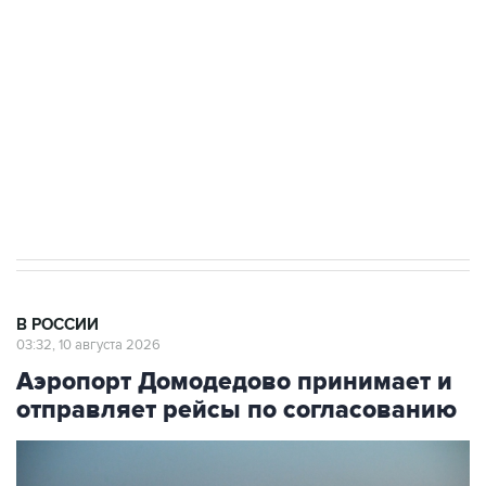
Беспилотные технологии и ИИ на службе у
электросетевых объектов и агрокомплексов
Социальная реклама, АНО «Национальные приоритеты».
ИНН 7725383515 Erid: F7NfYUJCUneVdwcydK6A
Путин вывел "Шереметьево" из
стратегического списка с целью снять
препятствие для приватизации
В РОССИИ
03:32, 10 августа 2026
Аэропорт Домодедово принимает и
отправляет рейсы по согласованию