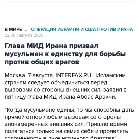
В МИРЕ
ОПЕРАЦИЯ ИЗРАИЛЯ И США ПРОТИВ ИРАНА
→
22:31, 7 августа 2026
Глава МИД Ирана призвал
мусульман к единству для борьбы
против общих врагов
Москва. 7 августа. INTERFAX.RU - Исламским
странам следует объединиться перед
вызовами со стороны внешних сил, заявил в
пятницу глава МИД Ирана Аббас Аракчи.
"Когда мусульмане едины, то мы способны дать
прямой отпор любым вызовам со стороны
злонамеренных внешних сил. Пришло время
полагаться только на самих себя и проявлять
сплоченность в духе истинного братства", -
написал министр в соцсети Х.