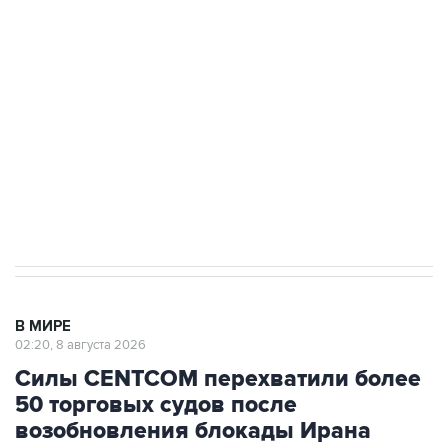
Беспилотные технологии и ИИ на службе у
электросетевых объектов и агрокомплексов
Социальная реклама, АНО «Национальные приоритеты».
ИНН 7725383515 Erid: F7NfYUJCUneVdwcydK6A
Кабмин РФ разрешил до 1 июля 2027 года
импорт, выпуск и обращение бензина Евро 2,
Евро 3, Евро 4
В МИРЕ
02:20, 8 августа 2026
Силы CENTCOM перехватили более
50 торговых судов после
возобновления блокады Ирана
Москва. 8 августа. INTERFAX.RU -