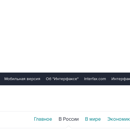
Мобильная версия
Об "Интерфаксе"
Interfax.com
Интерфак
Главное
В России
В мире
Экономик