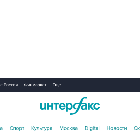
с-Россия
Финмаркет
Еще...
а
Спорт
Культура
Москва
Digital
Новости
С