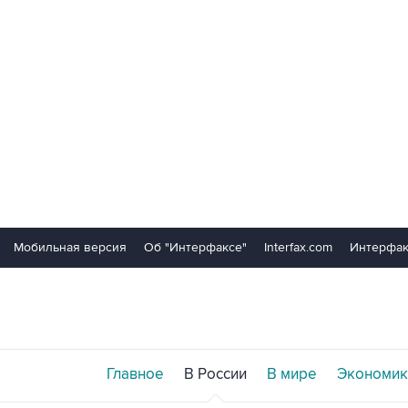
Мобильная версия
Об "Интерфаксе"
Interfax.com
Интерфак
Главное
В России
В мире
Экономик