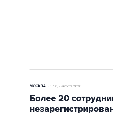
теракт на объекте Росгвардии
Как российские медицинские т
Социальная реклама, АНО «Национальные приоритеты».
И
Аксенов сообщил о четвертом п
Крым
МОСКВА
09:50, 7 августа 2026
Более 20 сотрудни
незарегистрирова