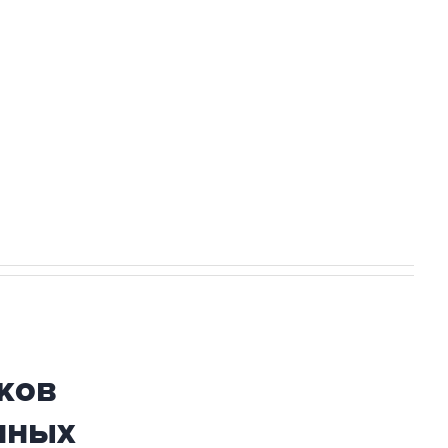
ехнологии выходят на мировые рынки
НН 7725383515 Erid: F7NfYUJCUneVdTRF8PRs
огибшем в результате атаки ВСУ на
ков
нных