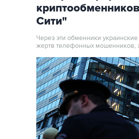
криптообменников
Сити"
Через эти обменники украинские
жертв телефонных мошенников, 