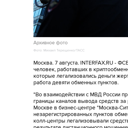
Архивное фото
Фото: Михаил Терещенко/ТАСС
Москва. 7 августа. INTERFAX.RU - Ф
человек, работавших в криптообменн
которые легализовались деньги же
работа девяти обменных пунктов.
"Во взаимодействии с МВД России п
границы каналов вывода средств за
Москве в бизнес-центре "Москва-Си
незарегистрированных пунктов обме
колл-центры легализовывали средств
результате дистанционного мошеннич