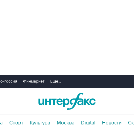
с-Россия
Финмаркет
Еще...
а
Спорт
Культура
Москва
Digital
Новости
С