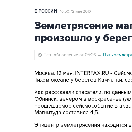
В РОССИИ
10:50, 12 мая 2019
Землетрясение маг
произошло у бере
Есть обновление от 05:36
→
Пять землетр
Москва. 12 мая. INTERFAX.RU - Сейс
Тихом океане у берегов Камчатки, с
Как рассказали спасатели, по данны
Обнинск, вечером в воскресенье (
по
неощущаемое сейсмособытие в аквато
Магнитуда составила 4,5.
Эпицентр землетрясения находится в