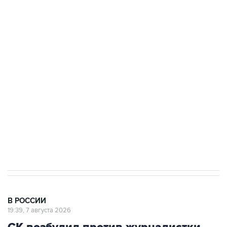
ФСБ сообщила о задержании в Приморье
подростков, готовивших теракт на объекте
Росгвардии
Беспилотные технологии и ИИ на службе у
электросетевых объектов и агрокомплексов
Социальная реклама, АНО «Национальные приоритеты».
ИНН 7725383515 Erid: F7NfYUJCUneVdwcydK6A
Аксенов сообщил о четвертом погибшем в
результате атаки ВСУ на Крым
В РОССИИ
19:39, 7 августа 2026
СК возбудил против журналистки
Гордеевой дело о фейках о