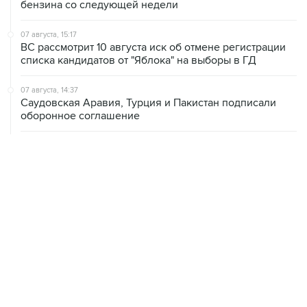
07 августа, 15:17
ВС рассмотрит 10 августа иск об отмене регистрации
списка кандидатов от "Яблока" на выборы в ГД
07 августа, 14:37
Саудовская Аравия, Турция и Пакистан подписали
оборонное соглашение
07 августа, 14:29
"Яблоку" не удалось оспорить отказ в регистрации на
выборах в парламент Петербурга
07 августа, 13:37
Wildberries позволит открывать партнерские хабы для
хранения товаров селлеров