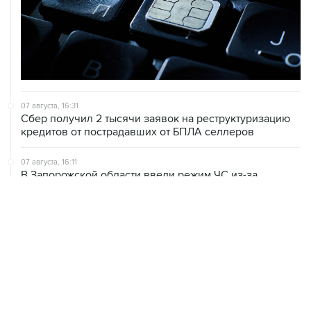
07 августа, 16:31
Сбер получил 2 тысячи заявок на реструктуризацию
кредитов от пострадавших от БПЛА селлеров
07 августа, 16:11
В Запорожской области ввели режим ЧС из-за
перебоев с водоснабжением
07 августа, 15:43
Власти Крыма ожидают роста объемов продажи
бензина со следующей недели
07 августа, 15:17
ВС рассмотрит 10 августа иск об отмене регистрации
списка кандидатов от "Яблока" на выборы в ГД