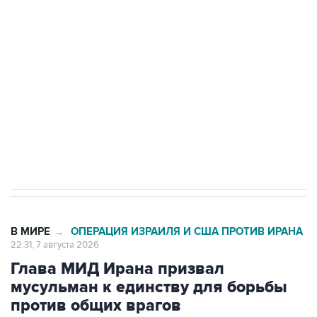
Беспилотные технологии и ИИ на службе у
электросетевых объектов и агрокомплексов
Социальная реклама, АНО «Национальные приоритеты».
ИНН 7725383515 Erid: F7NfYUJCUneVdwcydK6A
Кабмин РФ разрешил до 1 июля 2027 года
импорт, выпуск и обращение бензина Евро 2,
Евро 3, Евро 4
В МИРЕ
ОПЕРАЦИЯ ИЗРАИЛЯ И США ПРОТИВ ИРАНА
→
22:31, 7 августа 2026
Глава МИД Ирана призвал
мусульман к единству для борьбы
против общих врагов
Москва. 7 августа. INTERFAX.RU - Исламским