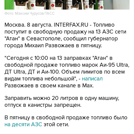
Фото: Максим Чурусов/ТАСС
Москва. 8 августа. INTERFAX.RU - Топливо
поступит в свободную продажу на 13 АЗС сети
"Атан" в Севастополе, сообщил губернатор
города Михаил Развожаев в пятницу.
"Сегодня с 10:00 на 13 заправках "Атан" в
свободной продаже топливо марок Аи-95 Ultra,
ДТ Ultra, ДТ и Аи-100. Объем лимитов по всем
видам топлива небольшой", -
написал
Развожаев в своем канале в Max.
Заправить можно 20 литров в одну машину,
отпуск в канистры запрещен.
В пятницу в свободной продаже топливо было
на десяти АЗС
этой сети.
Как сообщалось, 22 мая из-за логистических
сложностей ограничения на продажу топлива