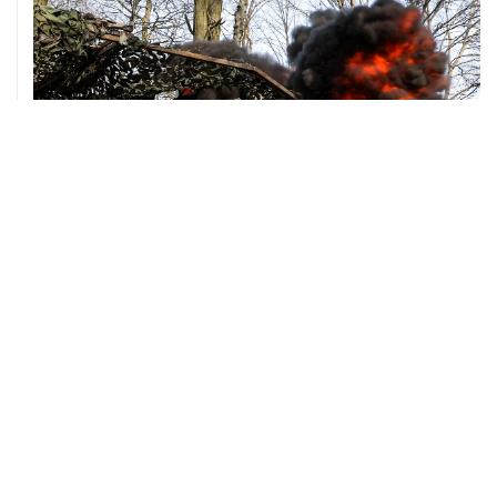
ХРОНИКИ СОБЫТИЙ
❮
❯