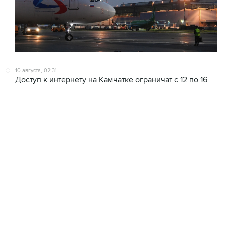
10 августа, 02:31
Доступ к интернету на Камчатке ограничат с 12 по 16
августа
09 августа, 22:39
Число жертв атаки БПЛА на Белгород выросло до
шести
09 августа, 21:58
Два мирных жителя погибли, семеро пострадали в
результате атаки БПЛА на ДНР
09 августа, 20:30
Что произошло за день: воскресенье, 9 августа
09 августа, 18:04
Внуково обслуживает рейсы по согласованию