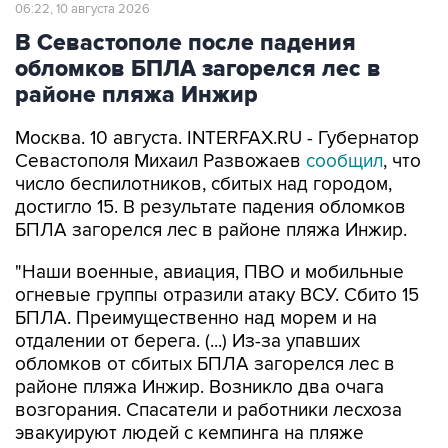
В Севастополе после падения
обломков БПЛА загорелся лес в
районе пляжа Инжир
Москва. 10 августа. INTERFAX.RU - Губернатор
Севастополя Михаил Развожаев
сообщил
, что
число беспилотников, сбитых над городом,
достигло 15. В результате падения обломков
БПЛА загорелся лес в районе пляжа Инжир.
"Наши военные, авиация, ПВО и мобильные
огневые группы отразили атаку ВСУ. Сбито 15
БПЛА. Преимущественно над морем и на
отдалении от берега. (...) Из-за упавших
обломков от сбитых БПЛА загорелся лес в
районе пляжа Инжир. Возникло два очага
возгорания. Спасатели и работники лесхоза
эвакуируют людей с кемпинга на пляже
Инжир", - написал он в своем Мах-канале в
понедельник.