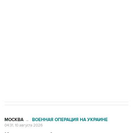
Число жертв атаки БПЛА на Белгород выросло
до пяти
Беспилотные технологии и ИИ на службе у
электросетевых объектов и агрокомплексов
Социальная реклама, АНО «Национальные приоритеты».
ИНН 7725383515 Erid: F7NfYUJCUneVdwcydK6A
Путин вывел "Шереметьево" из
стратегического списка с целью снять
препятствие для приватизации
МОСКВА
ВОЕННАЯ ОПЕРАЦИЯ НА УКРАИНЕ
→
04:31, 10 августа 2026
Количество сбитых на подлете к
Москве беспилотников увеличилось