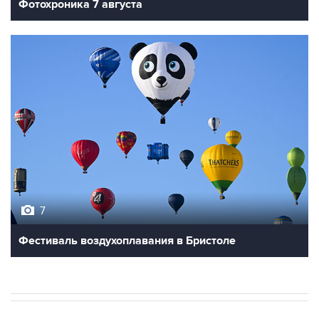
Фотохроника 7 августа
7
Фестиваль воздухоплавания в Бристоле