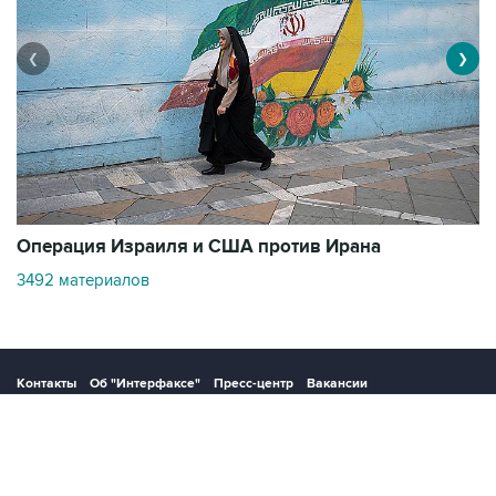
❮
❯
В
Операция Израиля и США против Ирана
1
3492 материалов
Контакты
Об "Интерфаксе"
Пресс-центр
Вакансии
Реклама на сайте
Мероприятия