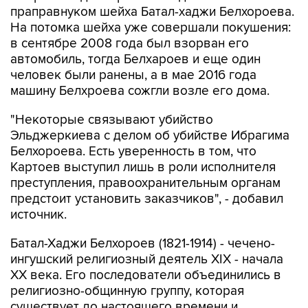
праправнуком шейха Батал-хаджи Белхороева.
На потомка шейха уже совершали покушения:
в сентябре 2008 года был взорван его
автомобиль, тогда Белхароев и еще один
человек были ранены, а в мае 2016 года
машину Белхроева сожгли возле его дома.
"Некоторые связывают убийство
Эльджеркиева с делом об убийстве Ибрагима
Белхороева. Есть уверенность в том, что
Картоев выступил лишь в роли исполнителя
преступления, правоохранительным органам
предстоит установить заказчиков", - добавил
источник.
Батал-Хаджи Белхороев (1821-1914) - чечено-
ингушский религиозный деятель XIX - начала
XX века. Его последователи объединились в
религиозно-общинную группу, которая
существует до настоящего времени и