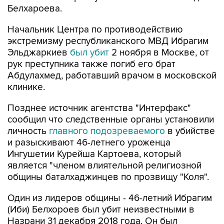
Белхароева.
Начальник Центра по противодействию
экстремизму республиканского МВД Ибрагим
Эльджаркиев
был убит
2 ноября в Москве, от
рук преступника также погиб его брат
Абдулахмед, работавший врачом в московской
клинике.
Позднее источник агентства "Интерфакс"
сообщил что следственные органы установили
личность
главного подозреваемого
в убийстве
и разыскивают 46-летнего уроженца
Ингушетии Курейша Картоева, который
является "членом влиятельной религиозной
общины баталхаджинцев по прозвищу "Коля".
Один из лидеров общины - 46-летний Ибрагим
(Иби) Белхороев был убит неизвестными в
Назрани 31 декабря 2018 года. Он был