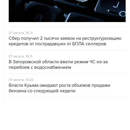
07 августа, 16:31
Сбер получил 2 тысячи заявок на реструктуризацию
кредитов от пострадавших от БПЛА селлеров
07 августа, 16:11
В Запорожской области ввели режим ЧС из-за
перебоев с водоснабжением
07 августа, 15:43
Власти Крыма ожидают роста объемов продажи
бензина со следующей недели
07 августа, 15:17
ВС рассмотрит 10 августа иск об отмене регистрации
списка кандидатов от "Яблока" на выборы в ГД
07 августа, 14:37
Саудовская Аравия, Турция и Пакистан подписали
оборонное соглашение