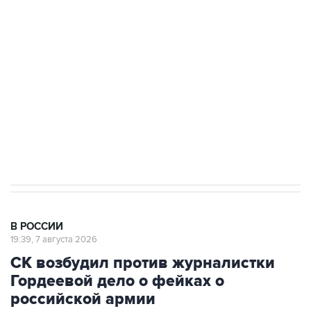
Беспилотные технологии и ИИ на службе у
электросетевых объектов и агрокомплексов
Социальная реклама, АНО «Национальные приоритеты».
ИНН 7725383515 Erid: F7NfYUJCUneVdwcydK6A
Аксенов сообщил о четвертом погибшем в
результате атаки ВСУ на Крым
В РОССИИ
19:39, 7 августа 2026
СК возбудил против журналистки
Гордеевой дело о фейках о
российской армии
Москва. 7 августа. INTERFAX.RU - Против