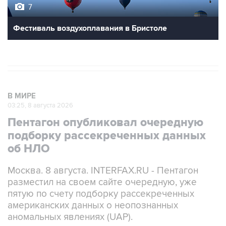
7
Фестиваль воздухоплавания в Бристоле
В МИРЕ
03:25, 8 августа 2026
Пентагон опубликовал очередную
подборку рассекреченных данных
об НЛО
Москва. 8 августа. INTERFAX.RU - Пентагон
разместил на своем сайте очередную, уже
пятую по счету подборку рассекреченных
американских данных о неопознанных
аномальных явлениях (UAP).