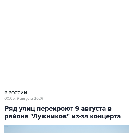
Беспилотные технологии и ИИ на службе у
электросетевых объектов и агрокомплексов
Социальная реклама, АНО «Национальные приоритеты».
ИНН 7725383515 Erid: F7NfYUJCUneVdwcydK6A
Кабмин РФ разрешил до 1 июля 2027 года
импорт, выпуск и обращение бензина Евро 2,
Евро 3, Евро 4
В РОССИИ
00:05, 9 августа 2026
Ряд улиц перекроют 9 августа в
районе "Лужников" из-за концерта