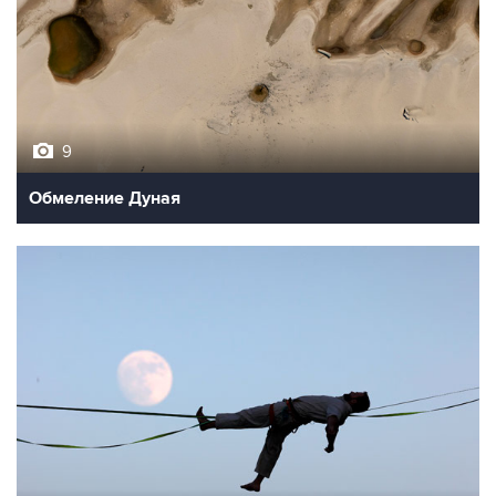
9
Обмеление Дуная