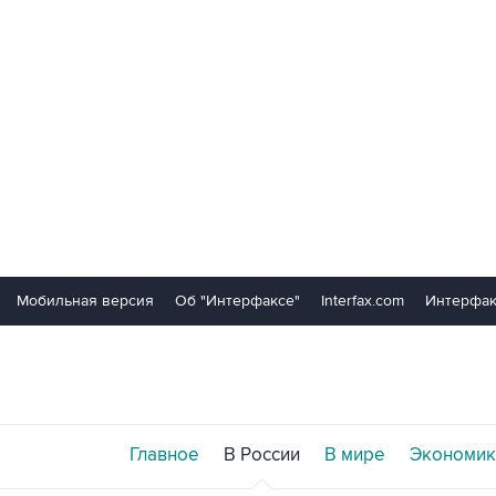
Мобильная версия
Об "Интерфаксе"
Interfax.com
Интерфак
Главное
В России
В мире
Экономик