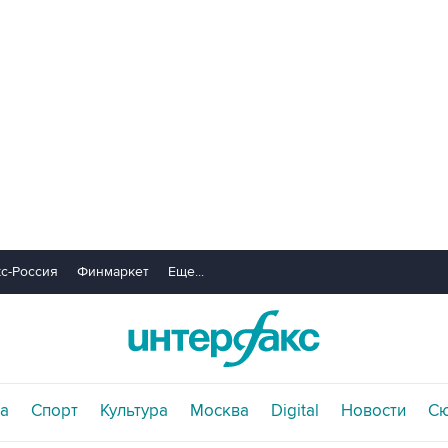
с-Россия
Финмаркет
Еще...
а
Спорт
Культура
Москва
Digital
Новости
С