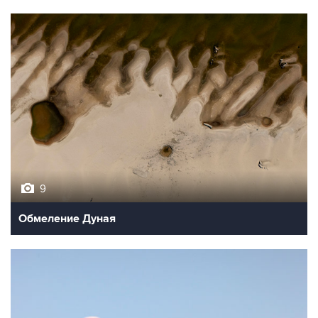
9
Обмеление Дуная