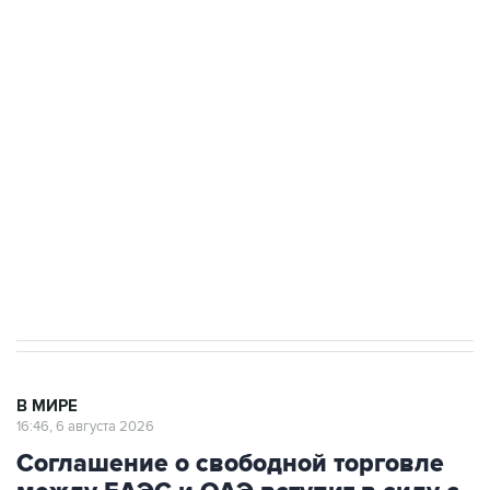
Путин сообщил о решении сосредоточить в
одних руках все службы тыла Минобороны
Как российские медицинские технологии
выходят на мировые рынки
Социальная реклама, АНО «Национальные приоритеты».
ИНН 7725383515 Erid: F7NfYUJCUneVdTRF8PRs
Трамп заявил, что переговоры с Ираном
начнутся в понедельник
В МИРЕ
16:46, 6 августа 2026
Соглашение о свободной торговле