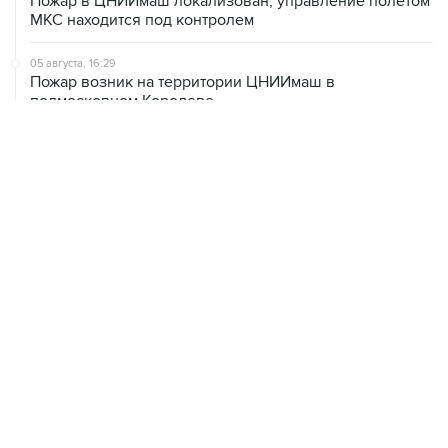
Пожар в ЦНИИмаш локализован, управление полетом
МКС находится под контролем
05 августа, 16:29
Пожар возник на территории ЦНИИмаш в
подмосковном Королеве
05 августа, 16:15
В Домодедово проверят состояние водных объектов
после повреждения склада бытовой химии
05 августа, 16:10
Неизвестность в части бюджета не позволяет ЦБ
уверенно говорить о скором допснижении ставки
05 августа, 15:24
В Иркутской области экипаж пропавшей Cessna
вышел на связь