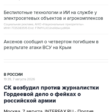
Беспилотные технологии и ИИ на службе у
электросетевых объектов и агрокомплексов
Социальная реклама, АНО «Национальные приоритеты».
ИНН 7725383515 Erid: F7NfYUJCUneVdwcydK6A
Аксенов сообщил о четвертом погибшем в
результате атаки ВСУ на Крым
В РОССИИ
19:39, 7 августа 2026
СК возбудил против журналистки
Гордеевой дело о фейках о
российской армии
Москва. 7 августа. INTERFAX.RU - Против
уехавшей из РФ журналистки Катерины