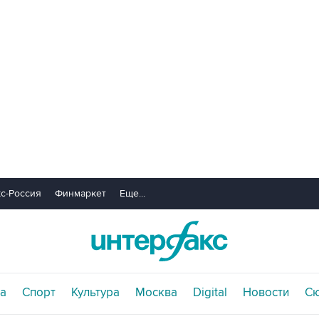
с-Россия
Финмаркет
Еще...
а
Спорт
Культура
Москва
Digital
Новости
С