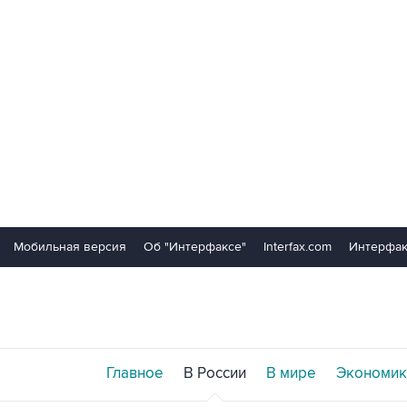
Мобильная версия
Об "Интерфаксе"
Interfax.com
Интерфак
Главное
В России
В мире
Экономик