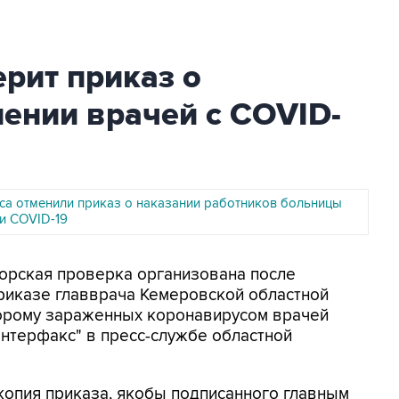
рит приказ о
ении врачей с COVID-
сса отменили приказ о наказании работников больницы
и COVID-19
рорская проверка организована после
иказе главврача Кемеровской областной
торому зараженных коронавирусом врачей
Интерфакс" в пресс-службе областной
копия приказа, якобы подписанного главным