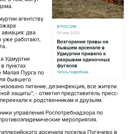
дома.
муртии агентству
пожара
В РОССИИ
т авиация: два
09 мая 2020
 уже работают,
Возгорание травы на
та.
бывшем арсенале в
Удмуртии привело к
ва Удмуртии
разрывам одиночных
 в пунктах
фугасов
 Малая Пурга по
Читать подробнее
еля бывшего
анизовано питание, дезинфекция, все жители
ой защиты", - отметил представитель пресс-
переехали к родственникам и друзьям.
дники управления Роспотребнадзора по
противоэпидемические мероприятия.
тиллерийского арсенала поселка Пугачево в