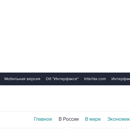
Мобильная версия
Об "Интерфаксе"
Interfax.com
Интерфак
Главное
В России
В мире
Экономик