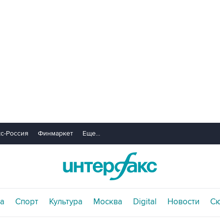
с-Россия
Финмаркет
Еще...
а
Спорт
Культура
Москва
Digital
Новости
С