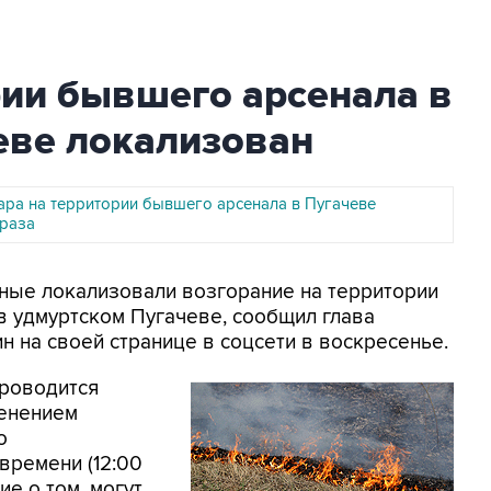
рии бывшего арсенала в
еве локализован
ра на территории бывшего арсенала в Пугачеве
 раза
рные локализовали возгорание на территории
в удмуртском Пугачеве, сообщил глава
 на своей странице в соцсети в воскресенье.
проводится
менением
о
времени (12:00
е о том, могут