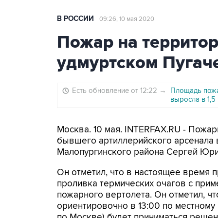
В РОССИИ
09:26, 10 мая 2020
Пожар на террито
удмуртском Пугач
Есть обновление от 12:22
→
Площадь пожа
выросла в 1,5
Москва. 10 мая. INTERFAX.RU - Пожа
бывшего артиллерийского арсенала 
Малопургинского района Сергей Юрин
Он отметил, что в настоящее время 
проливка термических очагов с при
пожарного вертолета. Он отметил, чт
ориентировочно в 13:00 по местному 
по Москве) будет приниматься решени