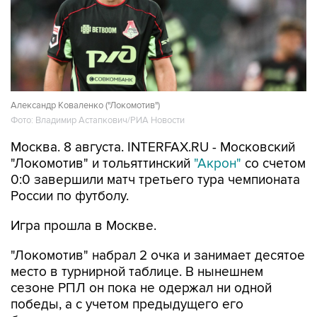
Александр Коваленко ("Локомотив")
Фото: Владимир Астапкович/РИА Новости
Москва. 8 августа. INTERFAX.RU - Московский
"Локомотив" и тольяттинский
"Акрон"
со счетом
0:0 завершили матч третьего тура чемпионата
России по футболу.
Игра прошла в Москве.
"Локомотив" набрал 2 очка и занимает десятое
место в турнирной таблице. В нынешнем
сезоне РПЛ он пока не одержал ни одной
победы, а с учетом предыдущего его
безвыигрышная серия составляет четыре
матча.