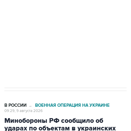
Беспилотные технологии и ИИ на службе у
электросетевых объектов и агрокомплексов
Социальная реклама, АНО «Национальные приоритеты».
ИНН 7725383515 Erid: F7NfYUJCUneVdwcydK6A
Кабмин РФ разрешил до 1 июля 2027 года
импорт, выпуск и обращение бензина Евро 2,
Евро 3, Евро 4
В РОССИИ
ВОЕННАЯ ОПЕРАЦИЯ НА УКРАИНЕ
→
09:29, 9 августа 2026
Минобороны РФ сообщило об
ударах по объектам в украинских
портах и в Одесской области