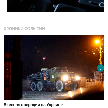
ХРОНИКИ СОБЫТИЙ
❮
❯
Военная операция на Украине
О
11007 материалов
3