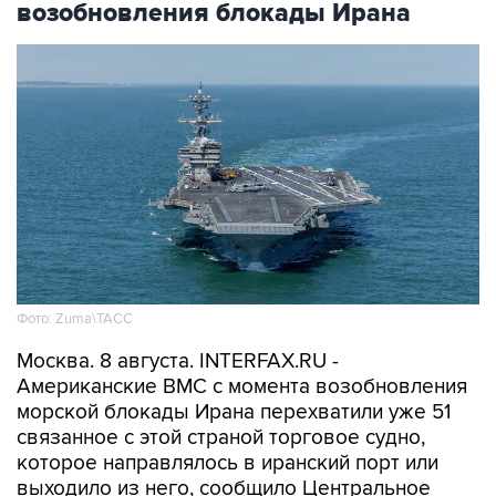
Фото: Zuma\ТАСС
Москва. 8 августа. INTERFAX.RU -
Американские ВМС с момента возобновления
морской блокады Ирана перехватили уже 51
связанное с этой страной торговое судно,
которое направлялось в иранский порт или
выходило из него, сообщило Центральное
командование ВС США на Ближнем Востоке
(CENTCOM).