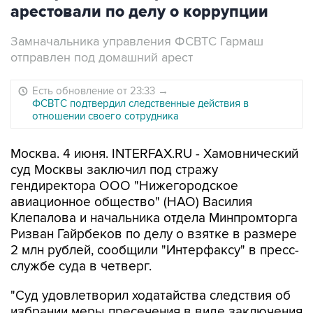
арестовали по делу о коррупции
Замначальника управления ФСВТС Гармаш
отправлен под домашний арест
Есть обновление от 23:33
→
ФСВТС подтвердил следственные действия в
отношении своего сотрудника
Москва. 4 июня. INTERFAX.RU - Хамовнический
суд Москвы заключил под стражу
гендиректора ООО "Нижегородское
авиационное общество" (НАО) Василия
Клепалова и начальника отдела Минпромторга
Ризван Гайрбеков по делу о взятке в размере
2 млн рублей, сообщили "Интерфаксу" в пресс-
службе суда в четверг.
"Суд удовлетворил ходатайства следствия об
избрании меры пресечения в виде заключения