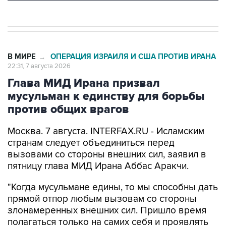
В МИРЕ
ОПЕРАЦИЯ ИЗРАИЛЯ И США ПРОТИВ ИРАНА
→
22:31, 7 августа 2026
Глава МИД Ирана призвал
мусульман к единству для борьбы
против общих врагов
Москва. 7 августа. INTERFAX.RU - Исламским
странам следует объединиться перед
вызовами со стороны внешних сил, заявил в
пятницу глава МИД Ирана Аббас Аракчи.
"Когда мусульмане едины, то мы способны дать
прямой отпор любым вызовам со стороны
злонамеренных внешних сил. Пришло время
полагаться только на самих себя и проявлять
сплоченность в духе истинного братства", -
написал министр в соцсети Х.