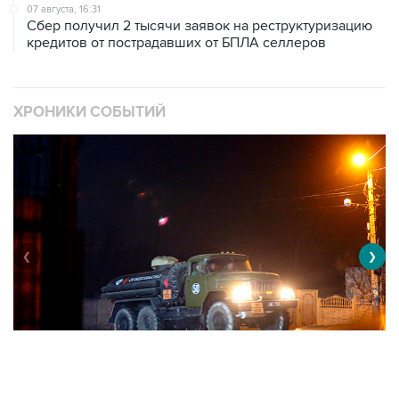
кредитов от пострадавших от БПЛА селлеров
ХРОНИКИ СОБЫТИЙ
❮
❯
Военная операция на Украине
О
11002 материалов
3