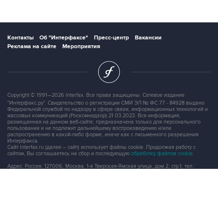
Контакты
Об "Интерфаксе"
Пресс-центр
Вакансии
Реклама на сайте
Мероприятия
Copyright © 1991—2026 Interfax. Все права защищены. Сетевое издание
"Интерфакс.ру". Свидетельство о регистрации СМИ ЭЛ № ФС 77 - 84928 выдано
Федеральной службой по надзору в сфере связи, информационных технологий и
массовых коммуникаций (Роскомнадзор) 21.03.2023. Вся информация,
размещенная на данном веб-сайте, предназначена только для персонального
пользования и не подлежит дальнейшему воспроизведению и/или
распространению в какой-либо форме, иначе как с письменного разрешения
Интерфакса.
Сайт Interfax.ru (далее – сайт) использует файлы cookie. Продолжая работу с
сайтом, Вы соглашаетесь на сбор и последующую
обработку файлов cookie
.
Адрес: Россия, 127006, Москва, 1-я Тверская-Ямская улица, дом 2, стр.1, тел.:
+7 (499) 250-98-40
, факс:
+7 (499) 250-97-27
Продукты информационной группы
"Интерфакс"
Информация о компаниях, товарах и людях