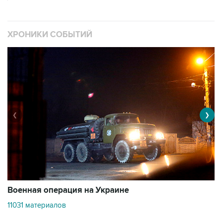
ХРОНИКИ СОБЫТИЙ
❮
❯
Военная операция на Украине
О
11031 материалов
3