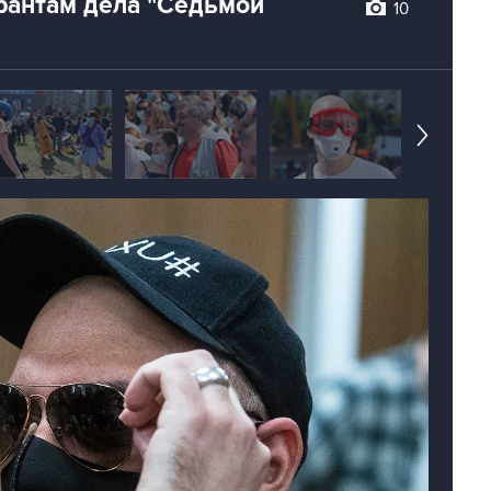
рантам дела "Седьмой
10