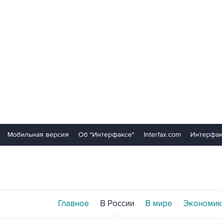
Мобильная версия
Об "Интерфаксе"
Interfax.com
Интерфак
Главное
В России
В мире
Экономик