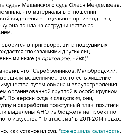
ть судья Мещанского суда Олеся Менделеева.
помнила, что материалы в отношении
вой выделены в отдельное производство,
ьку она пошла на сотрудничество со
вием.
 говорится в приговоре, вина подсудимых
рждается "показаниями других лиц,
енными ниже (
в приговоре. - ИФ
.)".
тановил, что "Серебренников, Малобродский,
овершили мошенничество, то есть хищение
 имущества путем обмана и злоупотребления
ем организованной группой в особо крупном
". По версии суда и следствия, они,
ппу и разработав преступный план, похитили
ыли выделены АНО из бюджета на проект по
ого искусства "Платформа" в 2011-2014 годах.
но, как установил суд, "
совершила халатность
,