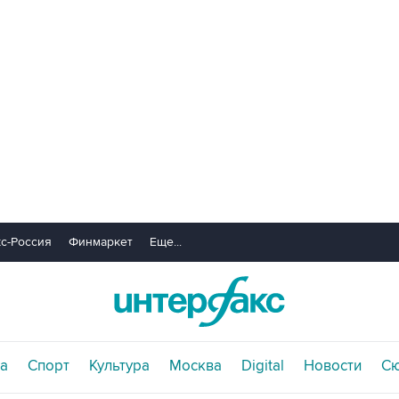
с-Россия
Финмаркет
Еще...
а
Спорт
Культура
Москва
Digital
Новости
С