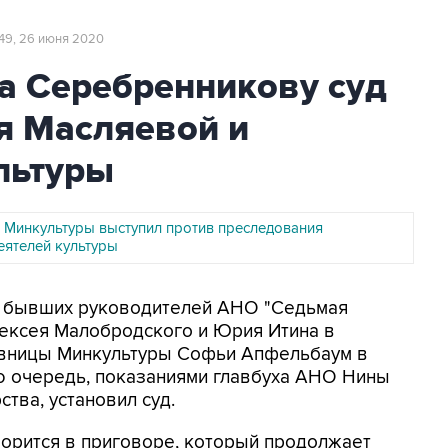
:49, 26 июня 2020
а Серебренникову суд
я Масляевой и
льтуры
 Минкультуры выступил против преследования
еятелей культуры
на бывших руководителей АНО "Седьмая
лексея Малобродского и Юрия Итина в
овницы Минкультуры Софьи Апфельбаум в
ую очередь, показаниями главбуха АНО Нины
тва, установил суд.
ворится в приговоре, который продолжает