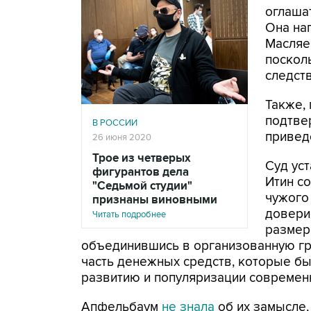
оглаша
Она на
Масляе
поскол
следст
Также,
подтве
В РОССИИ
привед
26 июня 2020
Трое из четверых
Суд ус
фигурантов дела
Итин с
"Седьмой студии"
чужого
признаны виновными
довери
Читать подробнее
размере
объединившись в организованную гру
часть денежных средств, которые б
развитию и популяризации современн
Апфельбаум
не знала
об их замысле, 