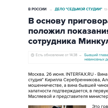
В РОССИИ
ДЕЛО "СЕДЬМОЙ СТУДИИ"
→
13
В основу приговор
положил показани
сотрудника Минку
Есть обновление от 14:38
→
Бывший глава
невиновных д
Москва. 26 июня. INTERFAX.RU - Ви
студия" Кирилла Серебренникова, А
мошенничестве, а вина бывшей чин
халатности подтверждается, в перв
Масляевой и представителя министерс
Это го