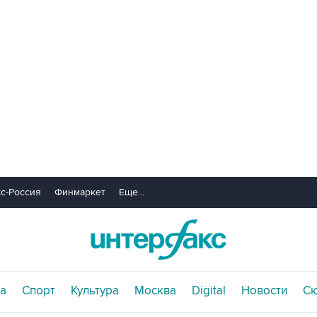
с-Россия
Финмаркет
Еще...
а
Спорт
Культура
Москва
Digital
Новости
С