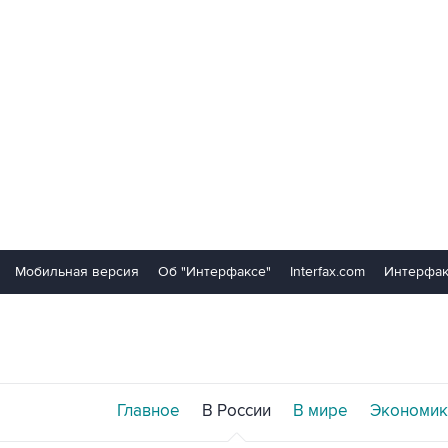
Мобильная версия
Об "Интерфаксе"
Interfax.com
Интерфак
Главное
В России
В мире
Экономик