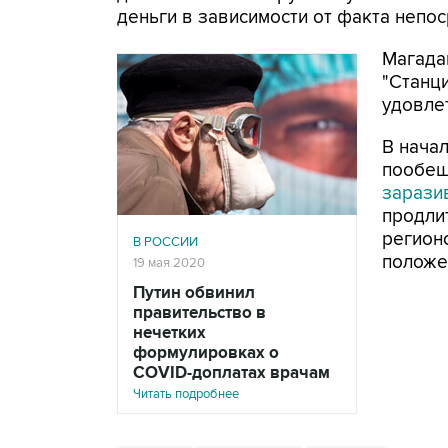
деньги в зависимости от факта непо
Магада
"Станц
удовле
В нача
пообещ
зарази
продли
регион
В РОССИИ
положе
19 мая 2020
Путин обвинил
правительство в
нечетких
формулировках о
COVID-доплатах врачам
Читать подробнее