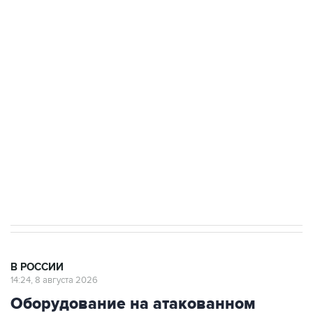
Промышленное предприятие в Самарской
области подверглось атаке БПЛА
Беспилотные технологии и ИИ на службе у
электросетевых объектов и агрокомплексов
Социальная реклама, АНО «Национальные приоритеты».
ИНН 7725383515 Erid: F7NfYUJCUneVdwcydK6A
Кабмин РФ разрешил до 1 июля 2027 года
импорт, выпуск и обращение бензина Евро 2,
Евро 3, Евро 4
В РОССИИ
14:24, 8 августа 2026
Оборудование на атакованном