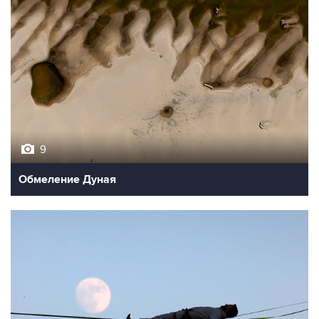
9
Обмеление Дуная